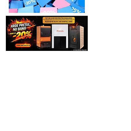
ITALIA STAR COM DUE - SERVICE
Adresa: Autostrada Bucuresti Pitesti km
13,2, Chiajna, Ilfov, Romania, C.P.
077040
Telefon: 0758.644.374/0755.090.519
Costul transportului, cat si reparatiile,
daca acestea fac obiectul garantiei, vor
fi suportate de catre Producator (se va
ocupa de asta Service-ul Partener), deci
clientul nu va plati nimic pentru
deplasare.
Daca se constata ca defectiunea nu face
obiectul garantiei, clientul va achita atat
costul interventiei, daca doreste sa se
faca, cat si costul transportului dus-
intors la Partenerul Service. Daca
clientul nu doreste sa efectueze
reparatia, va achita doar costul
constatarii si al transportului(dus/intors).
NOTA
: nu uitati ca in coletul de