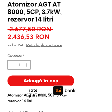
Atomizor AGT AT
8000, 5CP, 3.7kW,
rezervor 14 litri
Preț
 2.677,50 RON 
Preț
normal
2.436,53 RON
redus
inclus TVA
|
Metode plata si Livrare
Cantitate
*
Adaugă în coș
rate
Atomizor AGT AT 8000, 5CP, 3.7kW,
prin
👉🏿
rezervor 14 litri