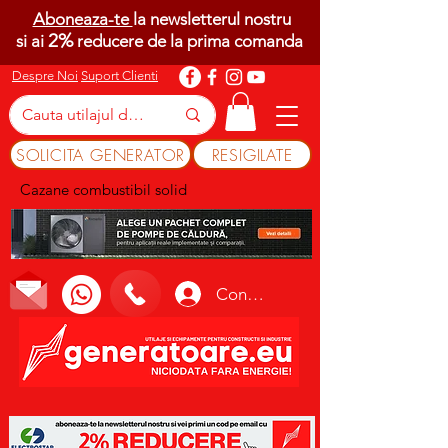
Aboneaza-te
la newsletterul nostru
2%
si ai
reducere de la prima comanda
Despre Noi
Suport Clienti
SOLICITA GENERATOR
RESIGILATE
Cazane combustibil solid
Conectează-te