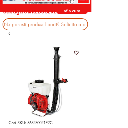
afla cum
castiga 3% REDUCERE
Nu gasesti produsul dorit? Solicita aici
Cod SKU: 365280021E2C