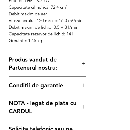
Putere: 5 HP - 3.7 kW
Capacitate cilindrică: 72.4 cm³
Debit maxim de aer
Viteza aerului: 120 m/sec: 16.0 m³/min
Debit maxim de lichid: 0.5 ÷ 3 l/min
Capacitate rezervor de lichid: 14 l
Greutate: 12.5 kg
Produs vandut de
Partenerul nostru:
Generatoare.eu
Conditii de garantie
Termenul de garantie pentru produsele
NOTA - legat de plata cu
Bisonte, este conform legii de:
12 luni
pentru achizitiile pe Persoana
CARDUL
Juridica
24 luni
pentru achizitiile pe Persoana
Stimati clienti, datorita numarului mare
Solicita telefonic sau pe
Fizica
de comenzi din aceasta perioada, va