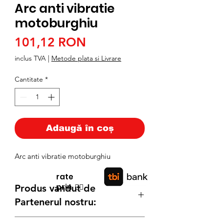
Arc anti vibratie
motoburghiu
Preț
101,12 RON
inclus TVA
|
Metode plata si Livrare
Cantitate
*
Adaugă în coș
Arc anti vibratie motoburghiu
rate
prin
👉🏿
Produs vandut de
Partenerul nostru: