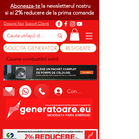
Aboneaza-te
la newsletterul nostru
2%
si ai
reducere de la prima comanda
Despre Noi
Suport Clienti
SOLICITA GENERATOR
RESIGILATE
Cazane combustibil solid
Conectează-te