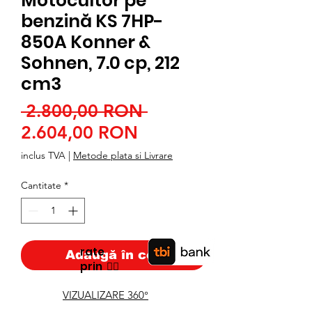
Motocultor pe
benzină KS 7HP-
850A Konner &
Sohnen, 7.0 cp, 212
cm3
Preț
 2.800,00 RON 
Preț
normal
2.604,00 RON
redus
inclus TVA
|
Metode plata si Livrare
Cantitate
*
rate
Adaugă în coș
prin
👉🏿
VIZUALIZARE 360°