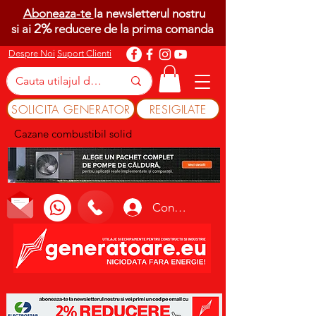
Aboneaza-te
la newsletterul nostru
2%
si ai
reducere de la prima comanda
Despre Noi
Suport Clienti
SOLICITA GENERATOR
RESIGILATE
Cazane combustibil solid
Conectează-te