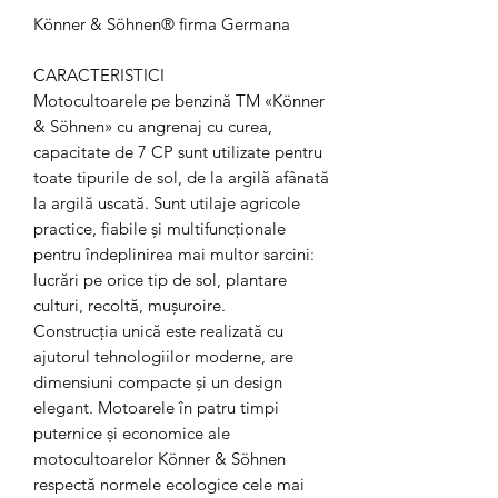
Könner & Söhnen® firma Germana
CARACTERISTICI
Motocultoarele pe benzină TM «Könner
& Söhnen» cu angrenaj cu curea,
capacitate de 7 CP sunt utilizate pentru
toate tipurile de sol, de la argilă afânată
la argilă uscată. Sunt utilaje agricole
practice, fiabile și multifuncționale
pentru îndeplinirea mai multor sarcini:
lucrări pe orice tip de sol, plantare
culturi, recoltă, mușuroire.
Construcția unică este realizată cu
ajutorul tehnologiilor moderne, are
dimensiuni compacte și un design
elegant. Motoarele în patru timpi
puternice și economice ale
motocultoarelor Könner & Söhnen
respectă normele ecologice cele mai