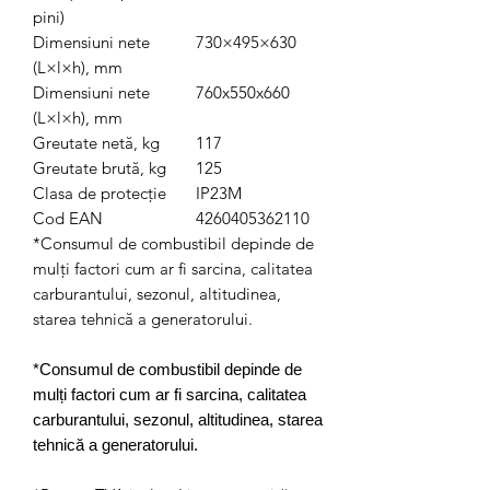
pini)
Dimensiuni nete
730×495×630
(L×l×h), mm
Dimensiuni nete
760x550x660
(L×l×h), mm
Greutate netă, kg
117
Greutate brută, kg
125
Clasa de protecție
IP23M
Cod EAN
4260405362110
*Consumul de combustibil depinde de
mulți factori cum ar fi sarcina, calitatea
carburantului, sezonul, altitudinea,
starea tehnică a generatorului.
*Consumul de combustibil depinde de
mulți factori cum ar fi sarcina, calitatea
carburantului, sezonul, altitudinea, starea
tehnică a generatorului.