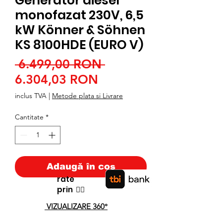
Generator diesel
monofazat 230V, 6,5
kW Könner & Söhnen
KS 8100HDE (EURO V)
Preț
 6.499,00 RON 
Preț
normal
6.304,03 RON
redus
inclus TVA
|
Metode plata si Livrare
Cantitate
*
Adaugă în coș
rate
prin
👉🏿
VIZUALIZARE 360°