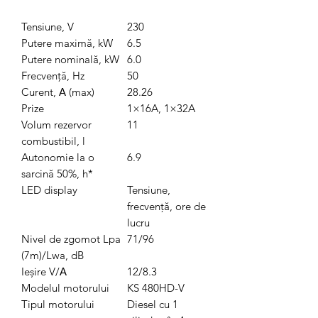
Tensiune, V
230
Putere maximă, kW
6.5
Putere nominală, kW
6.0
Frecvență, Hz
50
Curent, А (max)
28.26
Prize
1×16A, 1×32A
Volum rezervor
11
combustibil, l
Autonomie la o
6.9
sarcină 50%, h*
LED display
Tensiune,
frecvență, ore de
lucru
Nivel de zgomot Lpa
71/96
(7m)/Lwa, dB
Ieșire V/А
12/8.3
Modelul motorului
KS 480HD-V
Tipul motorului
Diesel cu 1