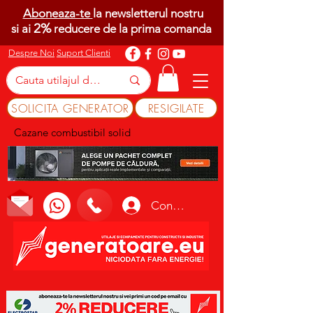
Aboneaza-te
la newsletterul nostru
2%
si ai
reducere de la prima comanda
Despre Noi
Suport Clienti
SOLICITA GENERATOR
RESIGILATE
Cazane combustibil solid
Conectează-te