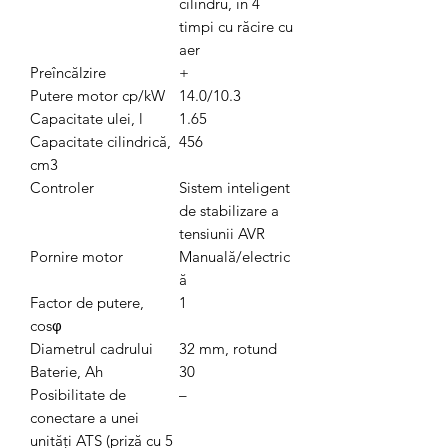
cilindru, în 4
timpi cu răcire cu
aer
Preîncălzire
+
Putere motor cp/kW
14.0/10.3
Capacitate ulei, l
1.65
Capacitate cilindrică,
456
cm3
Controler
Sistem inteligent
de stabilizare a
tensiunii AVR
Pornire motor
Manuală/electric
ă
Factor de putere,
1
cosφ
Diametrul cadrului
32 mm, rotund
Baterie, Ah
30
Posibilitate de
–
conectare a unei
unități ATS (priză cu 5