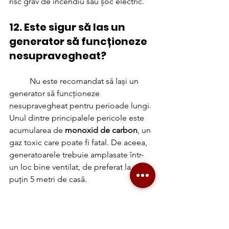
risc grav de incendiu sau șoc electric.
12. Este sigur să las un 
generator să funcționeze 
nesupravegheat?
	Nu este recomandat să lași un 
generator să funcționeze 
nesupravegheat pentru perioade lungi. 
Unul dintre principalele pericole este 
acumularea de 
monoxid de carbon
, un 
gaz toxic care poate fi fatal. De aceea, 
generatoarele trebuie amplasate într-
un loc bine ventilat, de preferat la cel 
puțin 5 metri de casă.
	De asemenea, generatoarele care 
funcționează nesupravegheate pot 
suferi supraîncălzire sau scurgeri de 