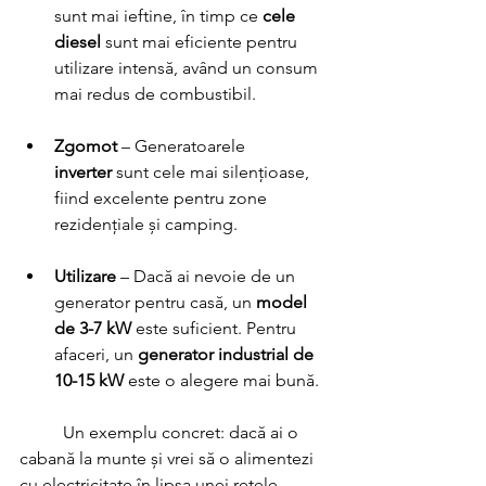
sunt mai ieftine, în timp ce 
cele 
diesel
 sunt mai eficiente pentru 
utilizare intensă, având un consum 
mai redus de combustibil.
Zgomot
 – Generatoarele 
inverter
 sunt cele mai silențioase, 
fiind excelente pentru zone 
rezidențiale și camping.
Utilizare
 – Dacă ai nevoie de un 
generator pentru casă, un 
model 
de 3-7 kW
 este suficient. Pentru 
afaceri, un 
generator industrial de 
10-15 kW
 este o alegere mai bună.
	Un exemplu concret: dacă ai o 
cabană la munte și vrei să o alimentezi 
cu electricitate în lipsa unei rețele 