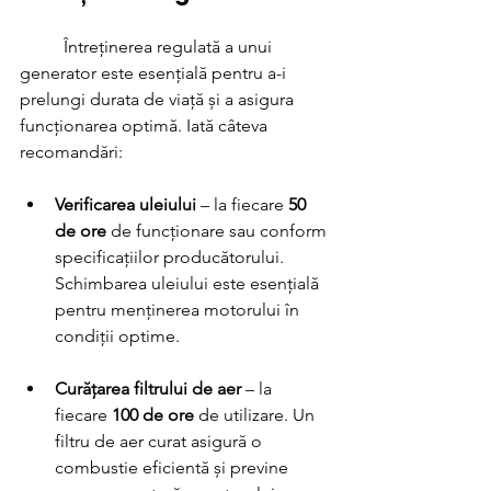
	Întreținerea regulată a unui 
generator este esențială pentru a-i 
prelungi durata de viață și a asigura 
funcționarea optimă. Iată câteva 
recomandări:
Verificarea uleiului
 – la fiecare 
50 
de ore
 de funcționare sau conform 
specificațiilor producătorului. 
Schimbarea uleiului este esențială 
pentru menținerea motorului în 
condiții optime.
Curățarea filtrului de aer
 – la 
fiecare 
100 de ore
 de utilizare. Un 
filtru de aer curat asigură o 
combustie eficientă și previne 