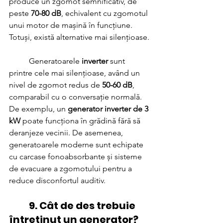
produce un zgomot semnificativ, de 
peste 
70-80 dB
, echivalent cu zgomotul 
unui motor de mașină în funcțiune. 
Totuși, există alternative mai silențioase.
	Generatoarele 
inverter
 sunt 
printre cele mai silențioase, având un 
nivel de zgomot redus de 
50-60 dB
, 
comparabil cu o conversație normală. 
De exemplu, un 
generator inverter de 3 
kW
 poate funcționa în grădină fără să 
deranjeze vecinii. De asemenea, 
generatoarele moderne sunt echipate 
cu carcase fonoabsorbante și sisteme 
de evacuare a zgomotului pentru a 
reduce disconfortul auditiv.
	9. Cât de des trebuie 
întreținut un generator?