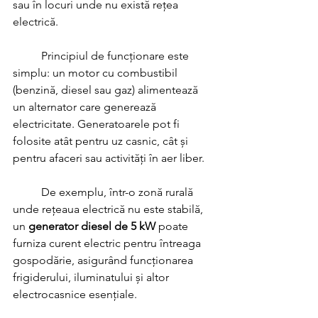
sau în locuri unde nu există rețea 
electrică.
	Principiul de funcționare este 
simplu: un motor cu combustibil 
(benzină, diesel sau gaz) alimentează 
un alternator care generează 
electricitate. Generatoarele pot fi 
folosite atât pentru uz casnic, cât și 
pentru afaceri sau activități în aer liber.
	De exemplu, într-o zonă rurală 
unde rețeaua electrică nu este stabilă, 
un 
generator diesel de 5 kW
 poate 
furniza curent electric pentru întreaga 
gospodărie, asigurând funcționarea 
frigiderului, iluminatului și altor 
electrocasnice esențiale.