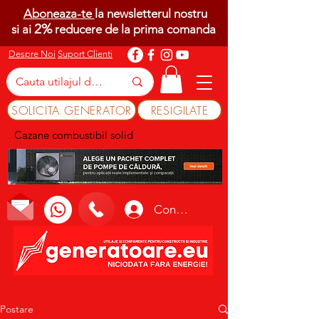
Aboneaza-te
la newsletterul nostru
2%
si ai
reducere de la prima comanda
Despre Noi
Suport Clienti
SOLICITA GENERATOR
RESIGILATE
Cazane combustibil solid
Conectează-te
Postare